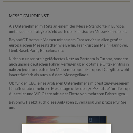
MESSE-FAHRDIENST
Als Unternehmen mit Sitz an einem der Messe-Standorte in Europa,
umfasst unser Tätigkeitsfeld auch den klassischen Messe-Fahrdienst.
BeyondGT betreut Messen mit seinem Fahrservice in allen großen
europäischen Messestädten wie Berlin, Frankfurt am Main, Hannover,
Genf, Basel, Paris, Barcelona etc.
Nicht nur unser breit gefächertes Netz an Partnern in Europa, sondern
auch unsere deutschen Fahrer verfügen über optimale Ortskenntnis in
nahezu jeder bedeutenden Messemetropole Europas. Das gilt sowohl
innerstädtisch als auch auf dem Messegelände.
Ob für den CEO eines größeren Unternehmens mit fest zugewiesenem
Chauffeur über mehrere Messetage oder den „VIP-Shuttle“ für die Top
Aussteller und VIP Gäste mit einer Flotte von mehreren Fahrzeugen…
BeyondGT setzt auch diese Aufgaben zuverlässig und präzise für Sie
um.